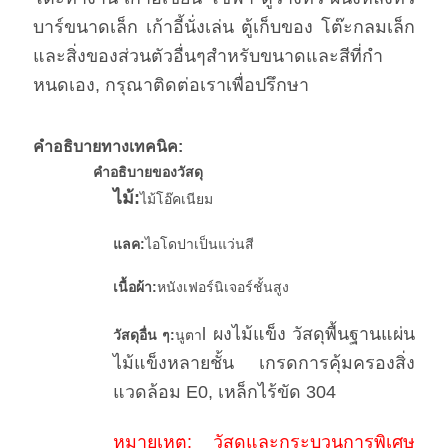
บาร์ขนาดเล็ก เก้าอี้นั่งเล่น ตู้เก็บของ โต๊ะกลมเล็ก
และสิ่งของส่วนตัวอื่นๆสําหรับขนาดและสีที่กํา
หนดเอง, กรุณาติดต่อเราเพื่อปรึกษา
คําอธิบายทางเทคนิค:
คําอธิบายของวัสดุ
ไม้:
ไม้โอ๊คเนียม
แลค:
ไอโดปาเป็นแว่นสี
เนื้อผ้า:
หนังเฟอร์นิเจอร์ชั้นสูง
l ผงไม้แข็ง วัสดุพื้นฐานแผ่น
วัสดุอื่น ๆ:
นูตา
ไม้แข็งหลายชั้น เกรดการคุ้มครองสิ่ง
แวดล้อม E0, เหล็กไร้ขัด 304
หมายเหตุ: วัสดุและกระบวนการพิเศษ