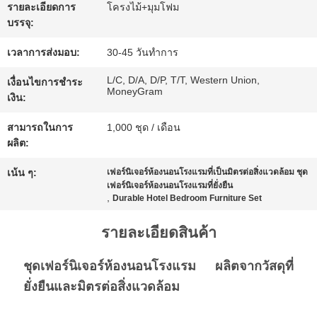
ขอ
รายละเอียดการ
โครงไม้+มุมโฟม
บรรจุ:
ทุน
เวลาการส่งมอบ:
30-45 วันทำการ
L/C, D/A, D/P, T/T, Western Union,
เงื่อนไขการชำระ
แผนผัง
MoneyGram
เงิน:
เว็บไซต์
สามารถในการ
1,000 ชุด / เดือน
ผลิต:
เน้น ๆ:
เฟอร์นิเจอร์ห้องนอนโรงแรมที่เป็นมิตรต่อสิ่งแวดล้อม ชุด
นโยบาย
เฟอร์นิเจอร์ห้องนอนโรงแรมที่ยั่งยืน
,
Durable Hotel Bedroom Furniture Set
ความ
รายละเอียดสินค้า
เป็น
ชุดเฟอร์นิเจอร์ห้องนอนโรงแรม ผลิตจากวัสดุที่
ส่วน
ยั่งยืนและมิตรต่อสิ่งแวดล้อม
ตัว