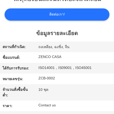
เกี่ยว
กับ
ติดต่อเรา!
เรา
ข้อมูลรายละเอียด
ทัวร์
สถานที่กำเนิด:
ถงเหลียง, ฉงชิ่ง, จีน
โรงงาน
ZENCO CASA
ชื่อแบรนด์:
ISO14001，IS09001，ISO45001
ได้รับการรับรอง:
การ
ZCB-0002
หมายเลขรุ่น:
ควบคุม
จำนวนสั่งซื้อขั้น
10 ชุด
ต่ำ:
คุณภาพ
Contact us
ราคา: