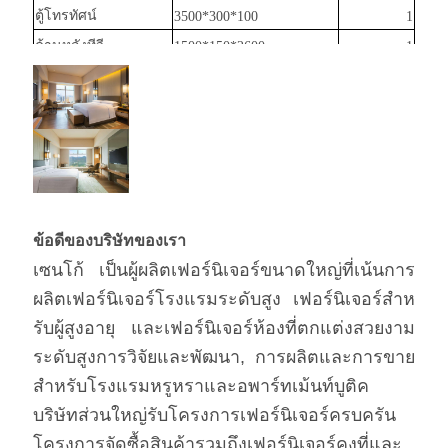
ตู้โทรทัศน์
3500*300*100
1
ด้านหลังทีวี
1500*150*2600
1
ตู้ผ้า
1800*600*2600
1
มินิบาร์
1200*600*850
1
เก้าอี้ว่าง
790*850*830
1
โต๊ะกลมเล็ก
Φ400*450
1
ข้อดีของบริษัทของเรา
เซนโก้ เป็นผู้ผลิตเฟอร์นิเจอร์ขนาดใหญ่ที่เน้นการ
ผลิตเฟอร์นิเจอร์โรงแรมระดับสูง เฟอร์นิเจอร์สําห
รับผู้สูงอายุ และเฟอร์นิเจอร์ห้องที่ตกแต่งสวยงาม
ระดับสูงการวิจัยและพัฒนา, การผลิตและการขาย
สําหรับโรงแรมหรูหราและอพาร์ทเม้นท์บูติค
บริษัทส่วนใหญ่รับโครงการเฟอร์นิเจอร์ครบครัน
โครงการจัดซื้อสินค้ารวมถึงเฟอร์นิเจอร์คงที่และ