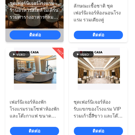
เกี่ยว
ชุดเฟอร์นิเจอร์โรงแรม
ลักษณะเชื้อชาติ ชุด
ร้านอาหารสไตล์โมเดิร์น
กับ
เฟอร์นิเจอร์ห้องนอนโรง
รวมตารางอาหารกลม
แรม รวมเตียงคู่
ใหญ่และเก้าอี้
เรา
ติดต่อ
ติดต่อ
ทัวร์
HOT
โรงงาน
การ
ควบคุม
เฟอร์นิเจอร์ห้องพัก
ชุดเฟอร์นิเจอร์ห้อง
โรงแรมรวมโซฟาห้องพัก
รับแขกของโรงแรม VIP
คุณภาพ
และโต๊ะกาแฟ ขนาด
รวมเก้าอี้สีขาว และโต๊ะ
3600 * 900 * 780
กาแฟไม้แข็ง
ติดต่อ
ติดต่อ