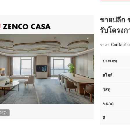
ขายปลีก ช
รับโครงก
ราคา:
Contact u
ประเภท
สไตล์
วัสดุ
ขนาด
DEO
สี