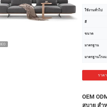
ใช้งานทั่วไป
สี
ขนาด
DEO
มาตรฐาน
มาตรฐานโรงแ
ราคาถ
OEM ODM 
สบาย สำหร