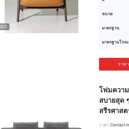
ขนาด
DEO
มาตรฐาน
มาตรฐานโรงแ
ราคาถ
โฟมความห
สบายสุด ๆ
สรีรศาสต
ราคา:
Contact me