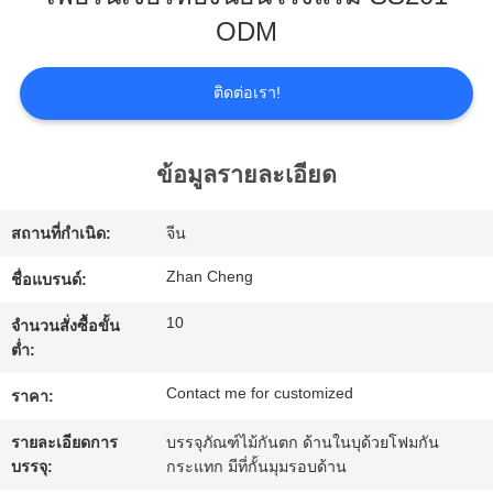
เกี่ยว
ODM
กับ
ติดต่อเรา!
เรา
ข้อมูลรายละเอียด
ทัวร์
โรงงาน
สถานที่กำเนิด:
จีน
Zhan Cheng
ชื่อแบรนด์:
การ
10
จำนวนสั่งซื้อขั้น
ต่ำ:
ควบคุม
Contact me for customized
ราคา:
คุณภาพ
รายละเอียดการ
บรรจุภัณฑ์ไม้กันตก ด้านในบุด้วยโฟมกัน
บรรจุ:
กระแทก มีที่กั้นมุมรอบด้าน