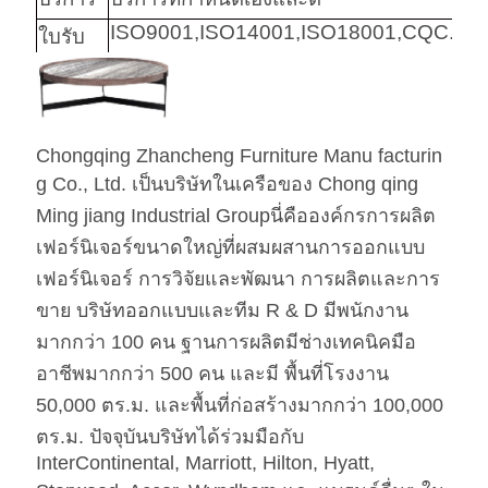
ISO9001,ISO14001,ISO18001,CQC.
ใบรับ
รอง
คำ
เฟอร์นิเจอร์ห้องนอนโรงแรมไม้สีอ่อน
สำคัญ
Chongqing Zhancheng Furniture Manu facturin
g Co., Ltd. เป็นบริษัทในเครือของ Chong qing
ฮาร์แวร์
Hafele / Blum Archie และ Hettich
Ming jiang Industrial Groupนี่คือองค์กรการผลิต
โฟม
โฟมความหนาแน่นสูง
เฟอร์นิเจอร์ขนาดใหญ่ที่ผสมผสานการออกแบบ
เฟอร์นิเจอร์ การวิจัยและพัฒนา การผลิตและการ
ผ้า
ผ้า / หนัง Pu / หนังแท้ / หนังไมโคร
ขาย บริษัทออกแบบและทีม R & D มีพนักงาน
ไฟเบอร์ มาตรฐาน CA117 หรือ
BS5852 Standardire Resistant
มากกว่า 100 คน ฐานการผลิตมีช่างเทคนิคมือ
เอสเอส
สแตนเลส #201 #304 #316 ขัดเงาหรือ
อาชีพมากกว่า 500 คน และมี พื้นที่โรงงาน
ผิวกระจก ไร้รอยนิ้วมือ
50,000 ตร.ม. และพื้นที่ก่อสร้างมากกว่า 100,000
ตร.ม. ปัจจุบันบริษัทได้ร่วมมือกับ
หินอ่อน
Natural Engineered ระบุโดยลูกค้า
InterContinental, Marriott, Hilton, Hyatt,