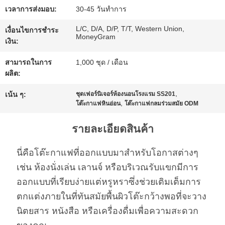
ขอ
เวลาการส่งมอบ:
30-45 วันทำการ
ทุน
L/C, D/A, D/P, T/T, Western Union,
เงื่อนไขการชำระ
MoneyGram
เงิน:
สามารถในการ
1,000 ชุด / เดือน
แผนผัง
ผลิต:
เว็บไซต์
,
เน้น ๆ:
ชุดเฟอร์นิเจอร์ห้องนอนโรงแรม SS201
,
โต๊ะกาแฟหินอ่อน
โต๊ะกาแฟกลมร่วมสมัย ODM
นโยบาย
รายละเอียดสินค้า
ความ
นี่คือโต๊ะกาแฟที่ออกแบบมาสำหรับโอกาสต่างๆ
เช่น ห้องนั่งเล่น เลานจ์ หรือบริเวณรับแขกมีการ
เป็น
ออกแบบที่เรียบง่ายแต่หรูหราซึ่งช่วยเติมเต็มการ
ส่วน
ตกแต่งภายในที่ทันสมัยพื้นผิวโต๊ะกว้างพอที่จะวาง
นิตยสาร หนังสือ หรือเครื่องดื่มเพื่อความสะดวก
ตัว