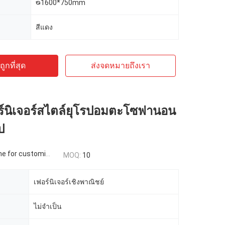
ᴓ1600*750mm
สีแดง
ูกที่สุด
ส่งจดหมายถึงเรา
์นิเจอร์สไตล์ยุโรปอมตะโซฟานอน
ป
 for customized
MOQ:
10
เฟอร์นิเจอร์เชิงพาณิชย์
ไม่จำเป็น