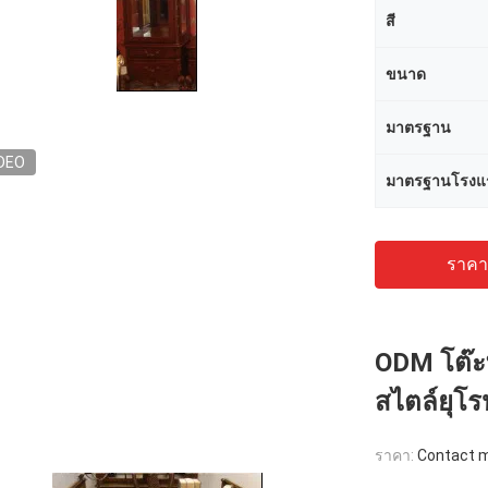
สี
ขนาด
มาตรฐาน
DEO
มาตรฐานโรงแ
ราคาถ
ODM โต๊ะท
สไตล์ยุโ
ราคา:
Contact me