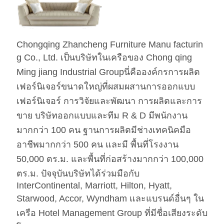
รอง
คำ
เฟอร์นิเจอร์ห้องนอนโรงแรมไม้สีอ่อน
สำคัญ
Chongqing Zhancheng Furniture Manu facturin
g Co., Ltd. เป็นบริษัทในเครือของ Chong qing
ฮาร์แวร์
Hafele / Blum Archie และ Hettich
Ming jiang Industrial Groupนี่คือองค์กรการผลิต
โฟม
โฟมความหนาแน่นสูง
เฟอร์นิเจอร์ขนาดใหญ่ที่ผสมผสานการออกแบบ
เฟอร์นิเจอร์ การวิจัยและพัฒนา การผลิตและการ
ผ้า
ผ้า / หนัง Pu / หนังแท้ / หนังไมโคร
ขาย บริษัทออกแบบและทีม R & D มีพนักงาน
ไฟเบอร์ มาตรฐาน CA117 หรือ
BS5852 Standardire Resistant
มากกว่า 100 คน ฐานการผลิตมีช่างเทคนิคมือ
เอสเอส
สแตนเลส #201 #304 #316 ขัดเงาหรือ
อาชีพมากกว่า 500 คน และมี พื้นที่โรงงาน
ผิวกระจก ไร้รอยนิ้วมือ
50,000 ตร.ม. และพื้นที่ก่อสร้างมากกว่า 100,000
ตร.ม. ปัจจุบันบริษัทได้ร่วมมือกับ
หินอ่อน
Natural Engineered ระบุโดยลูกค้า
InterContinental, Marriott, Hilton, Hyatt,
Starwood, Accor, Wyndham และแบรนด์อื่นๆ ใน
เครือ Hotel Management Group ที่มีชื่อเสียงระดับ