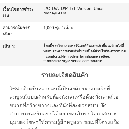
ขอ
L/C, D/A, D/P, T/T, Western Union,
เงื่อนไขการชำระ
MoneyGram
ทุน
เงิน:
สามารถในการ
1,000 ชุด / เดือน
ผลิต:
แผนผัง
เน้น ๆ:
ล็อบบี้ของโรงแรมเฟอร์นิเจอร์กันแดดเก้าอี้นวมบ้านไร่ที่
เว็บไซต์
ทันสมัยสะดวกสบายเก้าอี้นวมสไตล์บ้านไร่ที่สะดวกสบาย
,
,
comfortable modern farmhouse settee
farmhouse style settee comfortable
นโยบาย
รายละเอียดสินค้า
ความ
โซฟาสำหรับหลายคนนี้เป็นองค์ประกอบหลักที่
สมบูรณ์แบบสำหรับห้องนั่งเล่นหรือห้องนั่งเล่นด้วย
เป็น
ขนาดที่กว้างขวางและที่นั่งที่สะดวกสบาย จึง
ส่วน
สามารถรองรับแขกได้หลายคนในทุกโอกาสเบาะ
นุ่มของโซฟาให้ความรู้สึกหรูหรา ขณะที่โครงแข็ง
ตัว