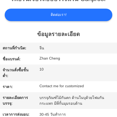
เกี่ยว
กับ
ติดต่อเรา!
เรา
ข้อมูลรายละเอียด
ทัวร์
สถานที่กำเนิด:
จีน
โรงงาน
Zhan Cheng
ชื่อแบรนด์:
10
จำนวนสั่งซื้อขั้น
การ
ต่ำ:
ควบคุม
Contact me for customized
ราคา:
รายละเอียดการ
บรรจุภัณฑ์ไม้กันตก ด้านในบุด้วยโฟมกัน
คุณภาพ
บรรจุ:
กระแทก มีที่กั้นมุมรอบด้าน
เวลาการส่งมอบ:
30-45 วันทำการ