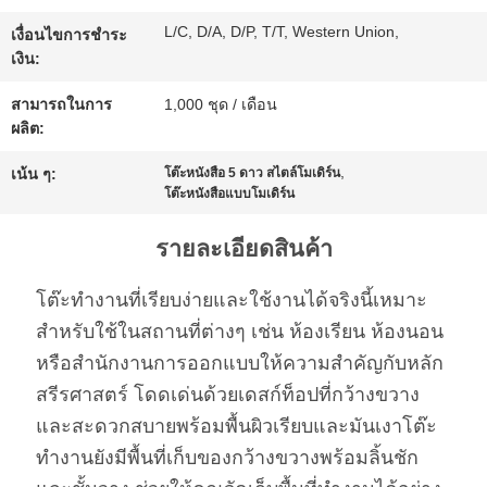
ขอ
L/C, D/A, D/P, T/T, Western Union,
เงื่อนไขการชำระ
ทุน
เงิน:
สามารถในการ
1,000 ชุด / เดือน
ผลิต:
แผนผัง
,
เน้น ๆ:
โต๊ะหนังสือ 5 ดาว สไตล์โมเดิร์น
เว็บไซต์
โต๊ะหนังสือแบบโมเดิร์น
รายละเอียดสินค้า
นโยบาย
โต๊ะทำงานที่เรียบง่ายและใช้งานได้จริงนี้เหมาะ
ความ
สำหรับใช้ในสถานที่ต่างๆ เช่น ห้องเรียน ห้องนอน
หรือสำนักงานการออกแบบให้ความสำคัญกับหลัก
เป็น
สรีรศาสตร์ โดดเด่นด้วยเดสก์ท็อปที่กว้างขวาง
ส่วน
และสะดวกสบายพร้อมพื้นผิวเรียบและมันเงาโต๊ะ
ทำงานยังมีพื้นที่เก็บของกว้างขวางพร้อมลิ้นชัก
ตัว