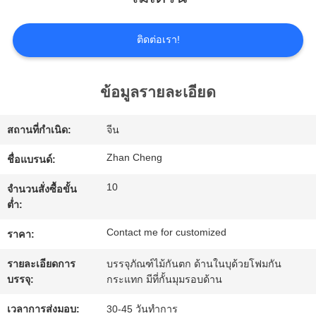
เกี่ยว
กับ
ติดต่อเรา!
เรา
ข้อมูลรายละเอียด
ทัวร์
สถานที่กำเนิด:
จีน
โรงงาน
Zhan Cheng
ชื่อแบรนด์:
10
จำนวนสั่งซื้อขั้น
การ
ต่ำ:
ควบคุม
Contact me for customized
ราคา:
รายละเอียดการ
บรรจุภัณฑ์ไม้กันตก ด้านในบุด้วยโฟมกัน
คุณภาพ
บรรจุ:
กระแทก มีที่กั้นมุมรอบด้าน
เวลาการส่งมอบ:
30-45 วันทำการ