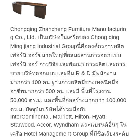
รอง
คำ
เฟอร์นิเจอร์ห้องนอนโรงแรมไม้สีอ่อน
สำคัญ
Chongqing Zhancheng Furniture Manu facturin
g Co., Ltd. เป็นบริษัทในเครือของ Chong qing
ฮาร์แวร์
Hafele / Blum Archie และ Hettich
Ming jiang Industrial Groupนี่คือองค์กรการผลิต
โฟม
โฟมความหนาแน่นสูง
เฟอร์นิเจอร์ขนาดใหญ่ที่ผสมผสานการออกแบบ
เฟอร์นิเจอร์ การวิจัยและพัฒนา การผลิตและการ
ผ้า
ผ้า / หนัง Pu / หนังแท้ / หนังไมโคร
ขาย บริษัทออกแบบและทีม R & D มีพนักงาน
ไฟเบอร์ มาตรฐาน CA117 หรือ
BS5852 Standardire Resistant
มากกว่า 100 คน ฐานการผลิตมีช่างเทคนิคมือ
เอสเอส
สแตนเลส #201 #304 #316 ขัดเงาหรือ
อาชีพมากกว่า 500 คน และมี พื้นที่โรงงาน
ผิวกระจก ไร้รอยนิ้วมือ
50,000 ตร.ม. และพื้นที่ก่อสร้างมากกว่า 100,000
ตร.ม. ปัจจุบันบริษัทได้ร่วมมือกับ
หินอ่อน
Natural Engineered ระบุโดยลูกค้า
InterContinental, Marriott, Hilton, Hyatt,
Starwood, Accor, Wyndham และแบรนด์อื่นๆ ใน
เครือ Hotel Management Group ที่มีชื่อเสียงระดับ