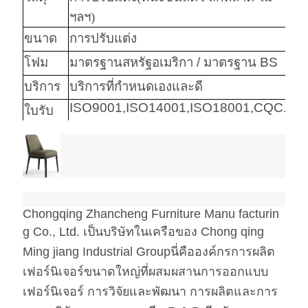
ฯลฯ
)
ขนาด
การปรับแต่ง
โฟม
มาตรฐานสหรัฐอเมริกา / มาตรฐาน BS
บริการ
บริการที่กำหนดเองและดี
ISO9001,ISO14001,ISO18001,CQC.
ใบรับ
รอง
คำ
เฟอร์นิเจอร์ห้องนอนโรงแรมไม้สีอ่อน
สำคัญ
Chongqing Zhancheng Furniture Manu facturin
ฮาร์แวร์
Hafele / Blum Archie และ Hettich
g Co., Ltd. เป็นบริษัทในเครือของ Chong qing
โฟม
โฟมความหนาแน่นสูง
Ming jiang Industrial Groupนี่คือองค์กรการผลิต
ผ้า
ผ้า / หนัง Pu / หนังแท้ / หนังไมโคร
เฟอร์นิเจอร์ขนาดใหญ่ที่ผสมผสานการออกแบบ
ไฟเบอร์ มาตรฐาน CA117 หรือ
เฟอร์นิเจอร์ การวิจัยและพัฒนา การผลิตและการ
BS5852 Standardire Resistant