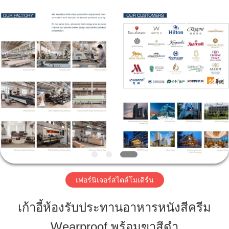
2023
-
2026
ZENCO.
All
Rights
Reserved.
บ้าน
สินค้า
วิดีโอ
รายการ
เฟอร์นิเจอร์สไตล์โมเดิร์น
VR
เก้าอี้ห้องรับประทานอาหารหนังสีครีม
Wearproof พร้อมขาสีดำ