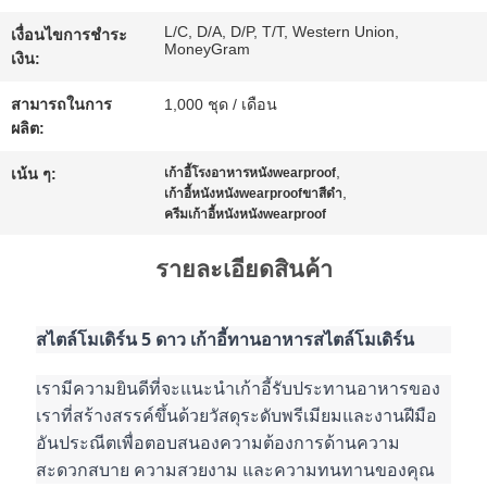
ขอ
L/C, D/A, D/P, T/T, Western Union,
เงื่อนไขการชำระ
MoneyGram
ทุน
เงิน:
สามารถในการ
1,000 ชุด / เดือน
ผลิต:
แผนผัง
,
เน้น ๆ:
เก้าอี้โรงอาหารหนังwearproof
เว็บไซต์
,
เก้าอี้หนังหนังwearproofขาสีดำ
ครีมเก้าอี้หนังหนังwearproof
รายละเอียดสินค้า
นโยบาย
ความ
สไตล์โมเดิร์น 5 ดาว เก้าอี้ทานอาหารสไตล์โมเดิร์น
เป็น
เรามีความยินดีที่จะแนะนำเก้าอี้รับประทานอาหารของ
เราที่สร้างสรรค์ขึ้นด้วยวัสดุระดับพรีเมียมและงานฝีมือ
ส่วน
อันประณีตเพื่อตอบสนองความต้องการด้านความ
สะดวกสบาย ความสวยงาม และความทนทานของคุณ
ตัว