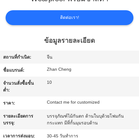
เกี่ยว
กับ
ติดต่อเรา!
เรา
ข้อมูลรายละเอียด
ทัวร์
สถานที่กำเนิด:
จีน
โรงงาน
Zhan Cheng
ชื่อแบรนด์:
10
จำนวนสั่งซื้อขั้น
การ
ต่ำ:
ควบคุม
Contact me for customized
ราคา:
รายละเอียดการ
บรรจุภัณฑ์ไม้กันตก ด้านในบุด้วยโฟมกัน
คุณภาพ
บรรจุ:
กระแทก มีที่กั้นมุมรอบด้าน
เวลาการส่งมอบ:
30-45 วันทำการ