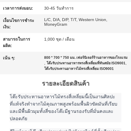
ขอ
เวลาการส่งมอบ:
30-45 วันทำการ
ทุน
L/C, D/A, D/P, T/T, Western Union,
เงื่อนไขการชำระ
MoneyGram
เงิน:
แผนผัง
สามารถในการ
1,000 ชุด / เดือน
ผลิต:
เว็บไซต์
เน้น ๆ:
800 * 700 * 750 มม. เฟอร์นิเจอร์ร้านอาหารของโรงแรม
,
,
โต๊ะรับประทานอาหารทรงสี่เหลี่ยมที่ทันสมัย ​​ISO9001
โต๊ะรับประทานอาหารไม้ทรงสี่เหลี่ยม ISO9001
นโยบาย
รายละเอียดสินค้า
ความ
โต๊ะรับประทานอาหารไม้ทรงสี่เหลี่ยมนี้เป็นงานศิลปะ
เป็น
ที่แท้จริงทำจากไม้คุณภาพสูงพร้อมพื้นผิวขัดมันที่เรียบ
และมีพื้นผิวมุมทั้งสี่ของโต๊ะมีฐานรองรับที่มั่นคงและ
ส่วน
ปลอดภัย
ตัว