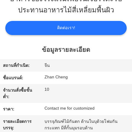
เกี่ยว
ประทานอาหารไม้สี่เหลี่ยมพื้นผิว
กับ
เรา
ติดต่อเรา!
ทัวร์
ข้อมูลรายละเอียด
โรงงาน
สถานที่กำเนิด:
จีน
Zhan Cheng
ชื่อแบรนด์:
การ
10
จำนวนสั่งซื้อขั้น
ต่ำ:
ควบคุม
Contact me for customized
ราคา:
คุณภาพ
รายละเอียดการ
บรรจุภัณฑ์ไม้กันตก ด้านในบุด้วยโฟมกัน
บรรจุ:
กระแทก มีที่กั้นมุมรอบด้าน