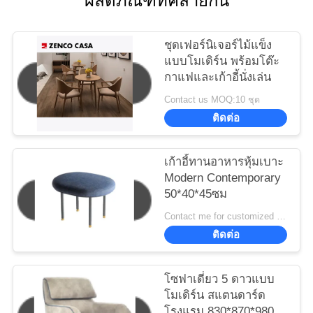
ผลิตภัณฑ์ที่คล้ายกัน
ชุดเฟอร์นิเจอร์ไม้แข็ง
แบบโมเดิร์น พร้อมโต๊ะ
กาแฟและเก้าอี้นั่งเล่น
Contact us MOQ:10 ชุด
ติดต่อ
เก้าอี้ทานอาหารหุ้มเบาะ
Modern Contemporary
50*40*45ซม
Contact me for customized MOQ:10
ติดต่อ
โซฟาเดี่ยว 5 ดาวแบบ
โมเดิร์น สแตนดาร์ด
โรงแรม 830*870*980