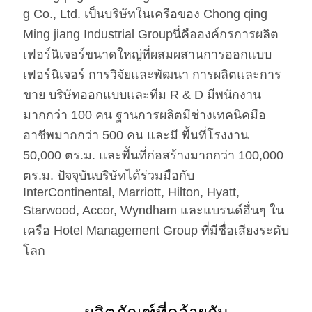
g Co., Ltd. เป็นบริษัทในเครือของ Chong qing
โฟม
โฟมความหนาแน่นสูง
Ming jiang Industrial Groupนี่คือองค์กรการผลิต
ผ้า
ผ้า / หนัง Pu / หนังแท้ / หนังไมโคร
เฟอร์นิเจอร์ขนาดใหญ่ที่ผสมผสานการออกแบบ
ไฟเบอร์ มาตรฐาน CA117 หรือ
เฟอร์นิเจอร์ การวิจัยและพัฒนา การผลิตและการ
BS5852 Standardire Resistant
ขาย บริษัทออกแบบและทีม R & D มีพนักงาน
เอสเอส
สแตนเลส #201 #304 #316 ขัดเงาหรือ
มากกว่า 100 คน ฐานการผลิตมีช่างเทคนิคมือ
ผิวกระจก ไร้รอยนิ้วมือ
อาชีพมากกว่า 500 คน และมี พื้นที่โรงงาน
หินอ่อน
Natural Engineered ระบุโดยลูกค้า
50,000 ตร.ม. และพื้นที่ก่อสร้างมากกว่า 100,000
ตร.ม. ปัจจุบันบริษัทได้ร่วมมือกับ
InterContinental, Marriott, Hilton, Hyatt,
Starwood, Accor, Wyndham และแบรนด์อื่นๆ ใน
เครือ Hotel Management Group ที่มีชื่อเสียงระดับ
โลก