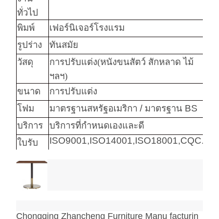
ทั่วไป
พิมพ์
เฟอร์นิเจอร์โรงแรม
รูปร่าง
ทันสมัย
วัสดุ
การปรับแต่ง
(
หนังขนสัตว์ สักหลาด ไม้
ฯลฯ
)
ขนาด
การปรับแต่ง
โฟม
มาตรฐานสหรัฐอเมริกา / มาตรฐาน BS
บริการ
บริการที่กำหนดเองและดี
ISO9001,ISO14001,ISO18001,CQC.
ใบรับ
รอง
คำ
เฟอร์นิเจอร์ห้องนอนโรงแรมไม้สีอ่อน
สำคัญ
Chongqing Zhancheng Furniture Manu facturin
ฮาร์แวร์
Hafele / Blum Archie และ Hettich